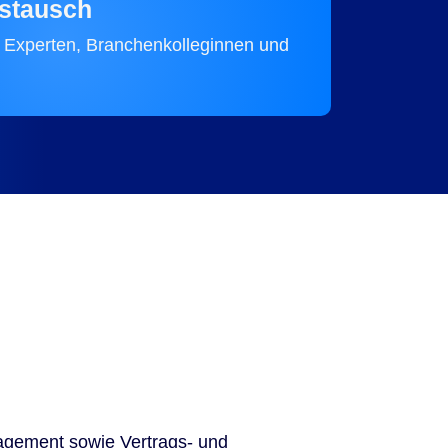
ustausch
t Experten, Branchenkolleginnen und
nagement sowie Vertrags- und