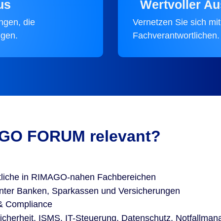
us
Wertvoller A
ngen, die
Vernetzen Sie sich mi
igen.
Fachverantwortlichen.
AGO FORUM relevant?
iche in RIMAGO-nahen Fachbereichen
unter Banken, Sparkassen und Versicherungen
 & Compliance
sicherheit, ISMS, IT-Steuerung, Datenschutz, Notfallma