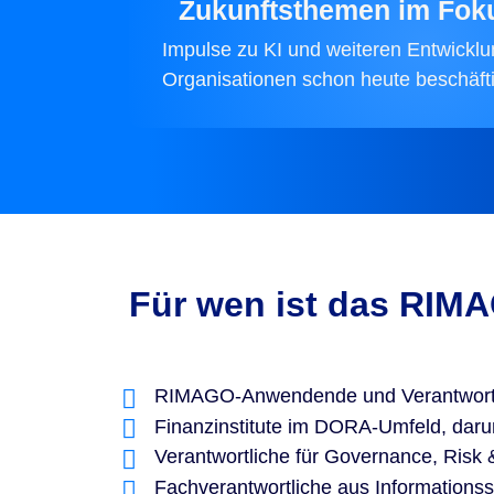
Zukunftsthemen im Fok
Impulse zu KI und weiteren Entwicklu
Organisationen schon heute beschäft
Für wen ist das RIM
RIMAGO-Anwendende und Verantwortl
Finanzinstitute im DORA-Umfeld, dar
Verantwortliche für Governance, Risk
Fachverantwortliche aus Informations