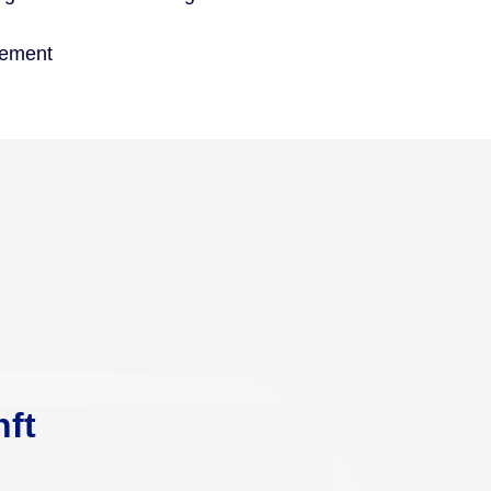
gement
nft