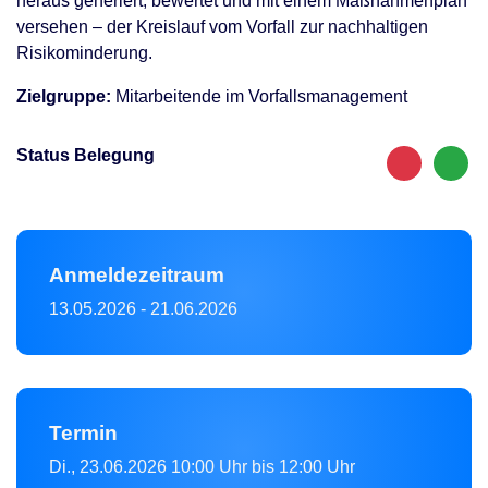
heraus generiert, bewertet und mit einem Maßnahmenplan
versehen – der Kreislauf vom Vorfall zur nachhaltigen
Risikominderung.
Zielgruppe:
Mitarbeitende im Vorfallsmanagement
Status Belegung
Anmeldezeitraum
13.05.2026
-
21.06.2026
Termin
Di., 23.06.2026
10:00 Uhr bis 12:00 Uhr